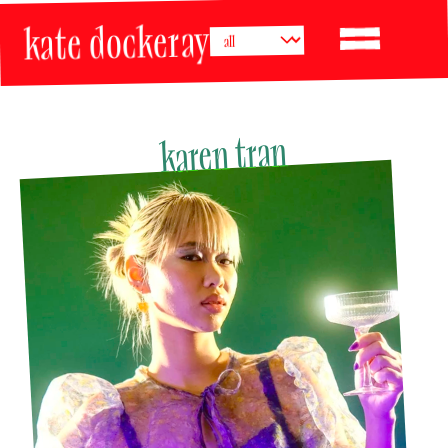
kate dockeray
karen tran